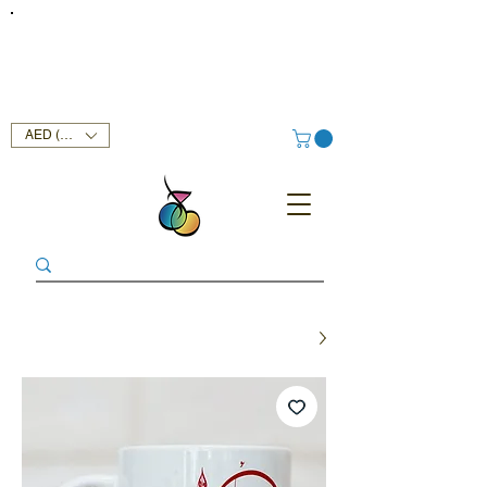
FREE DELIVERY SERVICE ON ORDERS ABOVE AED 400 IN
UAE!
AED (AED)