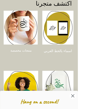
اكتشف متجرنا
منتجات مخصصة
اسماء بالخط العربي
Hang on a second!
ديكور
تيشرت مع تحريك ثلاثي