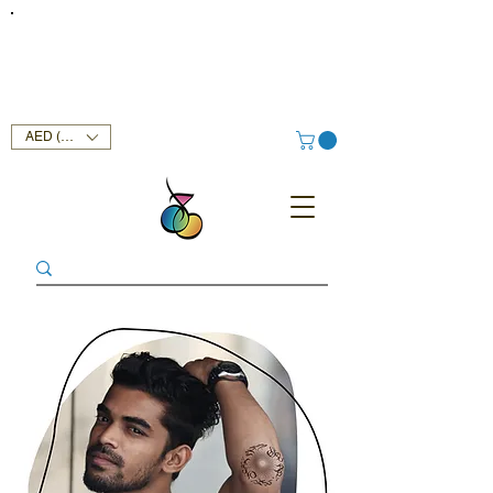
FREE DELIVERY SERVICE ON ORDERS ABOVE AED 400 IN
UAE!
AED (AED)