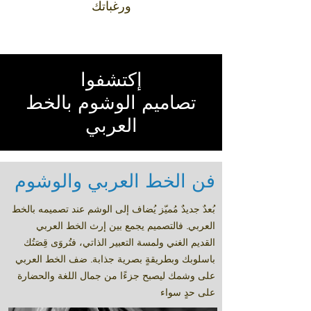
ورغباتك
إكتشفوا
تصاميم الوشوم بالخط
العربي
فن الخط العربي والوشوم
بُعدٌ جديدٌ مُميّز يُضاف إلى الوشم عند تصميمه بالخط
العربي. فالتصميم يجمع بين إرث الخط العربي
القديم الغني ولمسة التعبير الذاتي، فتُروَى قِصَتُك
باسلوبك وبطريقةٍ بصرية جذابة. ضف الخط العربي
على وشمك ليصبح جزءًا من جمال اللغة والحضارة
على حدٍ سواء