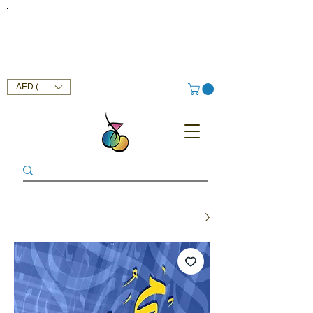
FREE DELIVERY SERVICE ON ORDERS ABOVE AED 400 IN
UAE!
AED (AED)