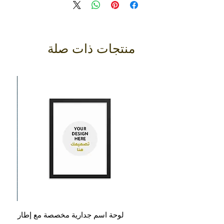
حتى تصل إلى أسفل القميص.
العرض/الصدر: قم بقياس محيط الصدر عند
المنطقة الأكثر امتلاءً. حافظ على شريط
القياس في وضع أفقي تماماً.
منتجات ذات صلة
المقاس (سم):
XS
الطول: 68.6
العرض/الصدر: 42
S
الطول: 71
العرض/الصدر: 45.7
M
الطول: 73.7
العرض/الصدر: 50.8
L
الطول: 76.2
العرض/الصدر: 56
XL
الطول: 78.7
لوحة اسم جدارية مخصصة مع إطار
ع
العرض/الصدر: 61