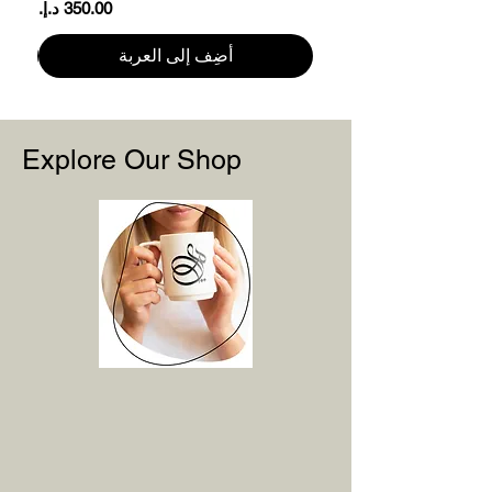
السعر
2XL
الطول: 81.3
أضِف إلى العربة
العرض/الصدر: 66
3XL
الطول: 83.8
العرض/الصدر: 71
Explore Our Shop
يرجى ملاحظة أن قياسات المنتج قد تختلف
بما يصل إلى 2 بوصة (5 سم).