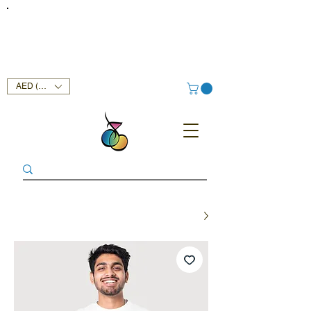
FREE DELIVERY SERVICE ON ORDERS ABOVE AED 400 IN
UAE!
AED (AED)