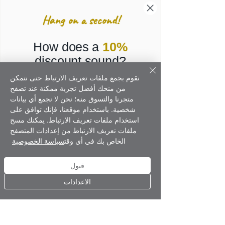
Hang on a second!
How does a
10%
discount sound?
نقوم بجمع ملفات تعريف الارتباط حتى نتمكن
من منحك أفضل تجربة ممكنة عند تصفح
متجرنا والتسوق منه؛ نحن لا نجمع أي بيانات
شخصية. باستخدام موقعنا، فإنك توافق على
استخدام ملفات تعريف الارتباط. يمكنك مسح
ملفات تعريف الارتباط من إعدادات المتصفح
By submitting this form you consent to receive marketing text messages from
الخاص بك في أي وقت
سياسة الخصوصية
Corporate Gifts
our company, including updates on the latest products and promotions via email
or other channels. Please see our
Privacy Policy
for more information.
قبول
GET MY 10% OFF
الاعدادات