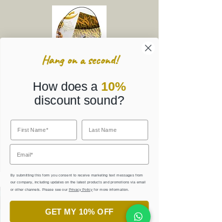
Hang on a second!
How does a
10%
discount sound?
Corporate Gifts
By submitting this form you consent to receive marketing text messages from
our company, including updates on the latest products and promotions via email
or other channels. Please see our
Privacy Policy
for more information.
جاهز لاكتشاف جمال الخط العربي؟
GET MY 10% OFF
انضم إلى ورش تعليم الخط.