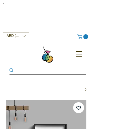
FREE DELIVERY SERVICE ON ORDERS ABOVE AED 400 IN
UAE!
AED (AED)