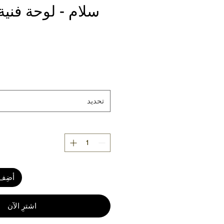
سلام - لوحة فنية
تحديد
أضِف 
اشترِ الآن