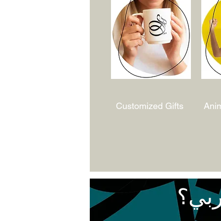
Customized Gifts
Ani
ربي؟