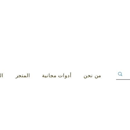
S ABOVE AED 400 IN UAE!
من نحن
أدوات مجانية
المتجر
ال