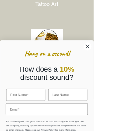
Tattoo Art
Hang on a second!
How does a
10%
discount sound?
Corporate Gifts
By submitting this form you consent to receive marketing text messages from
our company, including updates on the latest products and promotions via email
or other channels. Please see our
Privacy Policy
for more information.