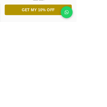
GET MY 10% OFF
جاهز لاكتشاف جمال الخط العربي؟
انضم إلى ورش تعليم الخط.
تعلّم، أبدع، واستمتع!
احجزوا ورشتكم الان
إحصل على كتب إلكترونية
مجانية وأوراق تدريبية
كن أول المطّلعين على التصاميم الجديدة والعروض
الحصرية عبر عنوان البريد الإكتروني
كنز من الإلهام في متناول يدك
أوافق على شروط موقع حرف.لون.
إقرأ المزيد عن
الشروط