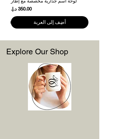
لوحة اسم جدارية مخصصة مع إطار
ع
81.3 الطول (سم)
السعر
3XL
71 العرض (سم)
أضِف إلى العربة
83.8 الطول (سم)
يرجى الملاحظة أن قياسات المنتج قد تختلف
بما يصل إلى 2 بوصة (5 سم)
Explore Our Shop