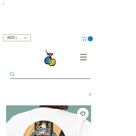
FREE DELIVERY SERVICE ON ORDERS ABOVE AED 400 IN
UAE!
AED (AED)