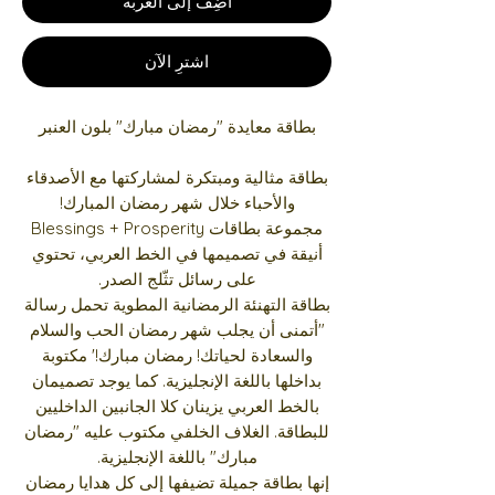
أضِف إلى العربة
اشترِ الآن
بطاقة معايدة "رمضان مبارك" بلون العنبر
بطاقة مثالية ومبتكرة لمشاركتها مع الأصدقاء
والأحباء خلال شهر رمضان المبارك!
مجموعة بطاقات Blessings + Prosperity
أنيقة في تصميمها في الخط العربي، تحتوي
على رسائل تثّلج الصدر.
بطاقة التهنئة الرمضانية المطوية تحمل رسالة
"أتمنى أن يجلب شهر رمضان الحب والسلام
والسعادة لحياتك! رمضان مبارك!' مكتوبة
بداخلها باللغة الإنجليزية. كما يوجد تصميمان
بالخط العربي يزينان كلا الجانبين الداخليين
للبطاقة. الغلاف الخلفي مكتوب عليه "رمضان
مبارك" باللغة الإنجليزية.
إنها بطاقة جميلة تضيفها إلى كل هدايا رمضان