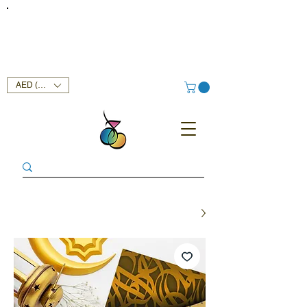
FREE DELIVERY SERVICE ON ORDERS ABOVE AED 400 IN
UAE!
AED (AED)